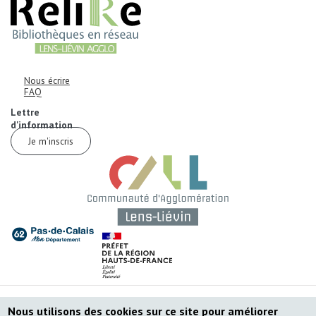
Informations de contact
Corps
Nous écrire
FAQ
Corps
Lettre
d'information
Je m'inscris
Corps
Corps
MENU PIED DE PAGE
Plan du site
Nous utilisons des cookies sur ce site pour améliorer