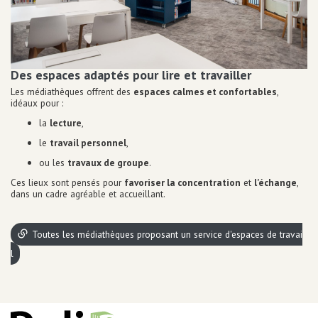
Equipements numériques
Prêt de liseuse
Impression / Photocopie
Ecrivain public
Espaces de travail
Des espaces adaptés pour lire et travailler
Point détente
Les médiathèques offrent des
espaces calmes et confortables
,
Equipements bébé
idéaux pour :
Ludothèque
la
lecture
,
Grainothèque
le
travail personnel
,
Boîtes de retour 24h/24
ou les
travaux de groupe
.
Portage à domicile
Tous les services
Ces lieux sont pensés pour
favoriser la concentration
et
l’échange
,
dans un cadre agréable et accueillant.
Infos
pratiques
Toutes les médiathèques proposant un service d'espaces de travai
l
AUTRES INFORMATIONS ET MENTIONS LÉGALES