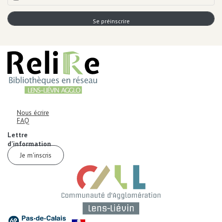
AUTRES INFORMATIONS ET MENTIONS LÉGALES
Informations de contact
Corps
Nous écrire
FAQ
Corps
Lettre
d'information
Je m'inscris
Corps