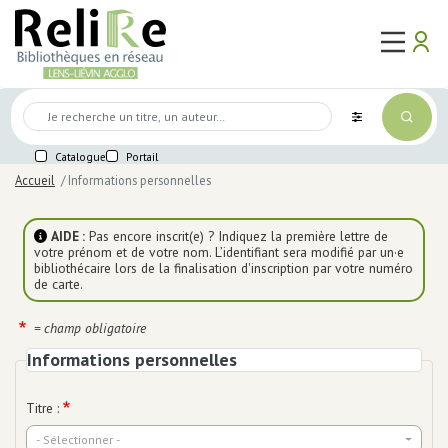
Aller
Main
au
Use
ma
user_a
logo
ouvert
contenu
naviga
acc
Mon
principal
me
compte
Médiathèques
Connexion
Mot de passe perdu
Agenda
Première connexion
Catalogue
Portail
Lire,
voir,
Se préinscrire
Accueil
Informations personnelles
écouter,
jouer
Corps
Lire
AIDE :
Pas encore inscrit(e) ? Indiquez la première lettre de
votre prénom et de votre nom. L’identifiant sera modifié par un·e
Voir
bibliothécaire lors de la finalisation d'inscription par votre numéro
Écouter
de carte.
Jouer
Sélections des bibliothèques
= champ obligatoire
En
Informations personnelles
ligne
Services
Titre :
Accès internet / Wifi
Accompagnement numérique
- Sélectionner -