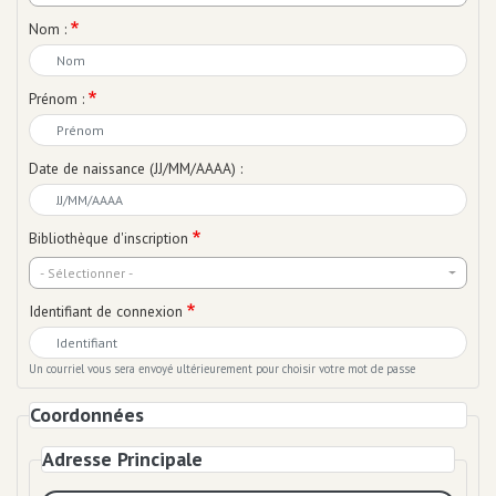
Equipements numériques
Nom :
Prêt de liseuse
Impression / Photocopie
Ecrivain public
Prénom :
Espaces de travail
Point détente
Equipements bébé
Date de naissance (JJ/MM/AAAA) :
Ludothèque
Grainothèque
Boîtes de retour 24h/24
Bibliothèque d'inscription
Portage à domicile
- Sélectionner -
Tous les services
Identifiant de connexion
Infos
pratiques
Un courriel vous sera envoyé ultérieurement pour choisir votre mot de passe
Coordonnées
Adresse Principale