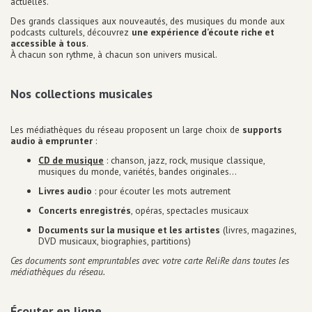
actuelles.
Equipements numériques
Des grands classiques aux nouveautés, des musiques du monde aux
Prêt de liseuse
podcasts culturels, découvrez
une expérience d’écoute riche et
Impression / Photocopie
accessible à tous
.
Ecrivain public
À chacun son rythme, à chacun son univers musical.
Espaces de travail
Point détente
Nos collections musicales
Equipements bébé
Ludothèque
Grainothèque
Les médiathèques du réseau proposent un large choix de
supports
audio à emprunter
:
Boîtes de retour 24h/24
Portage à domicile
CD de musique
: chanson, jazz, rock, musique classique,
musiques du monde, variétés, bandes originales…
Tous les services
Livres audio
: pour écouter les mots autrement
Infos
pratiques
Concerts enregistrés
, opéras, spectacles musicaux
Documents sur la musique et les artistes
(livres, magazines,
DVD musicaux, biographies, partitions)
Ces documents sont empruntables avec votre carte ReliRe dans toutes les
médiathèques du réseau.
Écouter en ligne