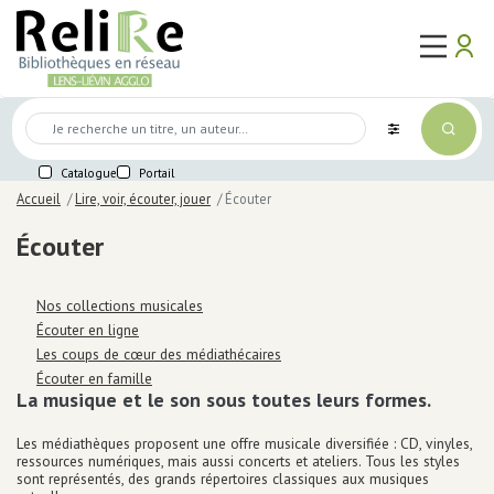
Aller
Main
au
Use
ma
user_a
logo
ouvert
contenu
naviga
acc
Mon
principal
me
compte
Médiathèques
Connexion
Mot de passe perdu
Agenda
Première connexion
Catalogue
Portail
Lire,
voir,
Se préinscrire
Accueil
Lire, voir, écouter, jouer
Écouter
écouter,
jouer
Écouter
Titre
Lire
Voir
Écouter
Nos collections musicales
Jouer
Écouter en ligne
Sélections des bibliothèques
Les coups de cœur des médiathécaires
Écouter en famille
En
La musique et le son sous toutes leurs formes.
ligne
Services
Les médiathèques proposent une offre musicale diversifiée : CD, vinyles,
Accès internet / Wifi
ressources numériques, mais aussi concerts et ateliers. Tous les styles
sont représentés, des grands répertoires classiques aux musiques
Accompagnement numérique