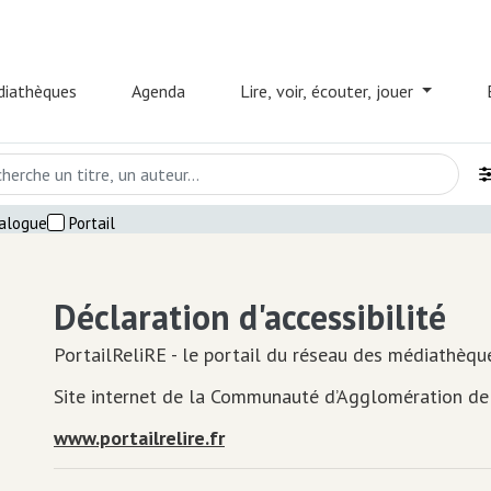
Aller
au
contenu
iathèques
Agenda
Lire, voir, écouter, jouer
principal
tion
alogue
Portail
Déclaration d'accessibilité
PortailReliRE - le portail du réseau des médiathèqu
Site internet de la Communauté d’Agglomération de
www.portailrelire.fr