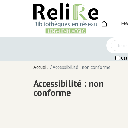
main_menu
Main
logo
Méd
naviga
Cat
Accueil
Accessibilité : non conforme
Accessibilité : non
Titre
conforme