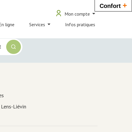
+
Confort
User
user_account
Mon compte
ouverture_bib
account
En ligne
Services
Infos pratiques
menu
es
 Lens-Liévin