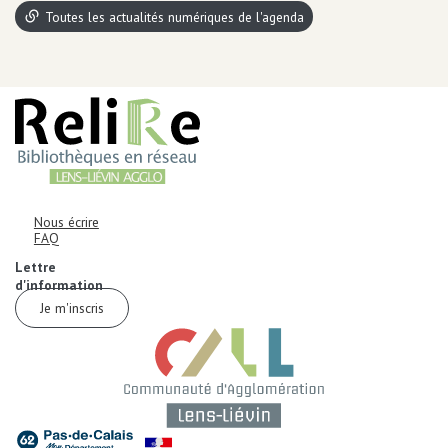
Toutes les actualités numériques de l'agenda
AUTRES INFORMATIONS ET MENTIONS LÉGALES
Informations de contact
Corps
Nous écrire
FAQ
Corps
Lettre
d'information
Je m'inscris
Corps