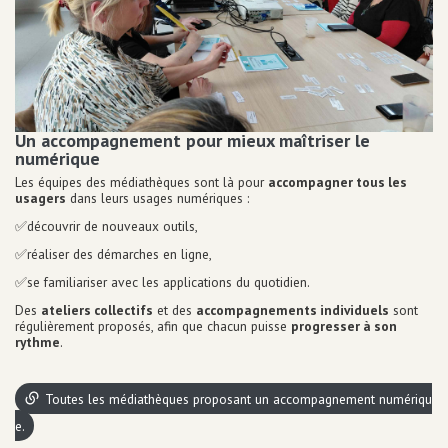
Equipements numériques
Prêt de liseuse
Impression / Photocopie
Ecrivain public
Espaces de travail
Point détente
Un accompagnement pour mieux maîtriser le
Equipements bébé
numérique
Ludothèque
Les équipes des médiathèques sont là pour
accompagner tous les
Grainothèque
usagers
dans leurs usages numériques :
Boîtes de retour 24h/24
✅découvrir de nouveaux outils,
Portage à domicile
Tous les services
✅réaliser des démarches en ligne,
✅se familiariser avec les applications du quotidien.
Infos
pratiques
Des
ateliers collectifs
et des
accompagnements individuels
sont
régulièrement proposés, afin que chacun puisse
progresser à son
rythme
.
Toutes les médiathèques proposant un accompagnement numériqu
e.