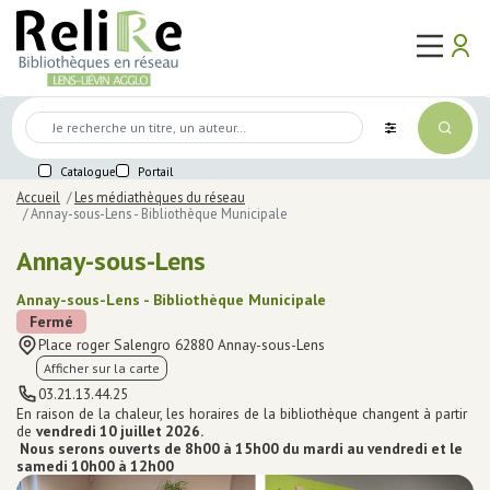
Aller
Main
au
Use
ma
user_a
logo
ouvert
contenu
naviga
acc
Mon
principal
me
compte
Médiathèques
Connexion
Mot de passe perdu
Agenda
Première connexion
Catalogue
Portail
Lire,
voir,
Se préinscrire
Accueil
Les médiathèques du réseau
écouter,
Annay-sous-Lens - Bibliothèque Municipale
jouer
Annay-sous-Lens
Lire
Voir
Annay-sous-Lens - Bibliothèque Municipale
Écouter
Fermé
Jouer
Place roger Salengro 62880 Annay-sous-Lens
Sélections des bibliothèques
Afficher sur la carte
En
03.21.13.44.25
ligne
Body
En raison de la chaleur, les horaires de la bibliothèque changent à partir
Services
de
vendredi 10 juillet 2026.
Nous serons ouverts de 8h00 à 15h00 du mardi au vendredi et le
Accès internet / Wifi
samedi 10h00 à 12h00
Accompagnement numérique
Image