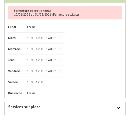
Fermeture exceptionnelle
10/08/2026
au
31/08/2026
(Fermeture estivale)
Lundi
Fermé
Mardi
10:00-12:00
14:00-18:00
Mercredi
10:00-12:00
14:00-18:00
Jeudi
10:00-12:00
14:00-18:00
Vendredi
10:00-12:00
14:00-18:00
Samedi
10:00-12:00
Dimanche
Fermé
Services sur place
Services
Portage à domicile
sur