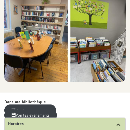
Equipements numériques
Prêt de liseuse
Impression / Photocopie
Ecrivain public
Espaces de travail
Point détente
Equipements bébé
Ludothèque
Grainothèque
Boîtes de retour 24h/24
Portage à domicile
Tous les services
Infos
pratiques
Dans ma bibliothèque
Voir les nouveautés
Voir les événements
Horaires