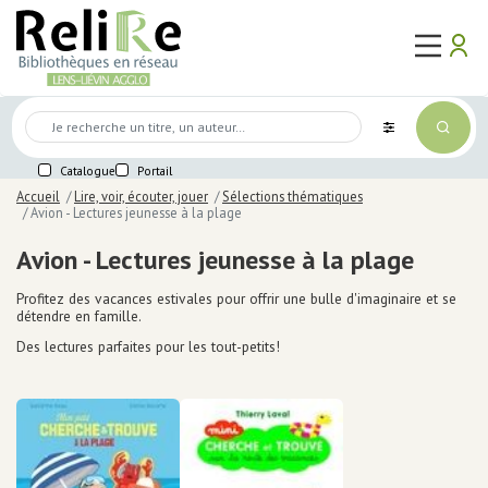
Aller
Main
au
Use
ma
user_a
logo
ouvert
contenu
naviga
acc
Mon
principal
me
compte
Médiathèques
Connexion
Mot de passe perdu
Agenda
Première connexion
Catalogue
Portail
Lire,
voir,
Se préinscrire
Accueil
Lire, voir, écouter, jouer
Sélections thématiques
écouter,
Avion - Lectures jeunesse à la plage
jouer
Avion - Lectures jeunesse à la plage
Lire
Voir
Profitez des vacances estivales pour offrir une bulle d'imaginaire et se
Écouter
détendre en famille.
Jouer
Des lectures parfaites pour les tout-petits!
Sélections des bibliothèques
En
ligne
Services
Accès internet / Wifi
Accompagnement numérique