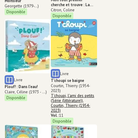
Monsieur
cherche et trouve : La
Créateur
Georgette (1979-...)
mer
Auteur
Citron, Coline
Disponible
Disponible
Type de support matériel
Livre
Type de support matériel
Livre
T'choupi se baigne
Auteur
Courtin, Thierry (1954-
Plouf! : Dans l'eau!
2023)
Auteur
Claire, Céline (1973 - ...)
Dans la série
T'choupi, l'ami des petits
Disponible
(Série (littérature)),
Courtin, Thierry (1954-
2023)
Vol. :
11
Disponible