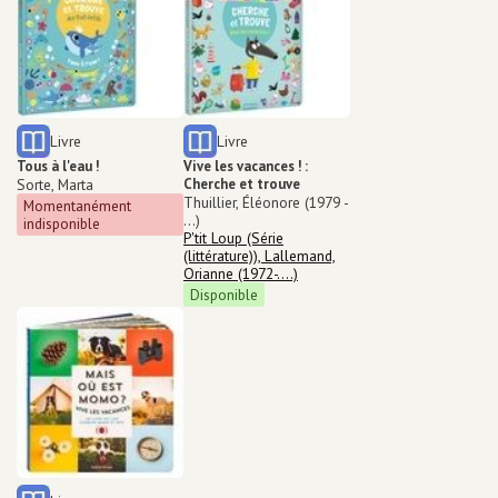
Type de support matériel
Type de support matériel
Livre
Livre
Tous à l'eau !
Vive les vacances ! :
Créateur
Sorte, Marta
Cherche et trouve
Auteur
Thuillier, Éléonore (1979 -
Momentanément
...)
indisponible
Dans la série
P'tit Loup (Série
(littérature)), Lallemand,
Orianne (1972-....)
Disponible
Type de support matériel