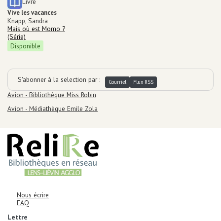
Livre
Vive les vacances
Auteur
Knapp, Sandra
Dans la série
Mais où est Momo ?
(Série)
Disponible
S'abonner à la selection par :
Courriel
Flux RSS
Emplacements
Avion - Bibliothèque Miss Robin
Avion - Médiathèque Emile Zola
AUTRES INFORMATIONS ET MENTIONS LÉGALES
Informations de contact
Corps
Nous écrire
FAQ
Corps
Lettre