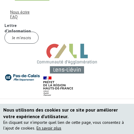
Informations de contact
Corps
Nous écrire
FAQ
Corps
Lettre
d'information
Je m'inscris
Corps
Corps
MENU PIED DE PAGE
Plan du site
Nous utilisons des cookies sur ce site pour améliorer
votre expérience d'utilisateur.
Mentions légales
En cliquant sur n'importe quel lien de cette page, vous consentez à
l'ajout de cookies.
En savoir plus
Données personnelles