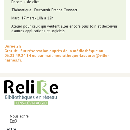
Encore + de clics
Thématique : Découvrir France Connect
Mardi 17 mars- 10h à 12h
Atelier pour ceux qui veulent aller encore plus loin et découvrir
d'autres applications et logiciels.
Durée 2h
Gratuit - Sur réservation auprès de la médiathèque au
03.21.49.24.14 ou par mail mediatheque-lasource@ville-
harnes.fr.
AUTRES INFORMATIONS ET MENTIONS LÉGALES
Informations de contact
Corps
Nous écrire
FAQ
Corps
Lettre