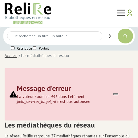
Aller
Main
au
Use
ma
user_a
logo
ouvert
contenu
naviga
acc
Mon
principal
me
compte
Médiathèques
Connexion
Mot de passe perdu
Agenda
Première connexion
Catalogue
Portail
Lire,
voir,
Se préinscrire
Accueil
Les médiathèques du réseau
écouter,
jouer
Lire
Voir
Écouter
Message d'erreur
Jouer
La valeur soumise
441
dans l'élément
Sélections des bibliothèques
field_services_target_id
n'est pas autorisée
En
ligne
Services
Les médiathèques du réseau
Accès internet / Wifi
Accompagnement numérique
Le réseau ReliRe regroupe 27 médiathèques réparties sur l’ensemble du