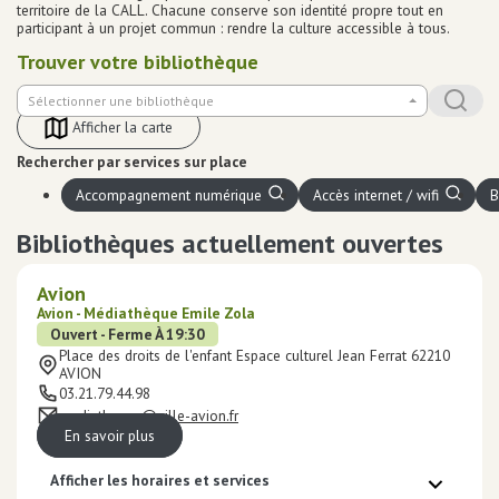
Equipements numériques
territoire de la CALL. Chacune conserve son identité propre tout en
participant à un projet commun : rendre la culture accessible à tous.
Prêt de liseuse
Impression / Photocopie
Trouver votre bibliothèque
Ecrivain public
Sélectionner une bibliothèque
Espaces de travail
Rechercher
Corps
Afficher la carte
Point détente
Equipements bébé
Rechercher par services sur place
Ludothèque
Accompagnement numérique
Accès internet / wifi
B
Grainothèque
Boîtes de retour 24h/24
Bibliothèques actuellement ouvertes
Portage à domicile
Tous les services
Avion
Avion - Médiathèque Emile Zola
Infos
pratiques
Ouvert - Ferme À 19:30
Place des droits de l'enfant Espace culturel Jean Ferrat 62210
AVION
03.21.79.44.98
mediatheque@ville-avion.fr
En savoir plus
Afficher les horaires et services