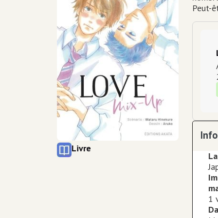
Peut-êt
Inf
Type de support matériel
Livre
La
Ja
Im
ma
1 
Da