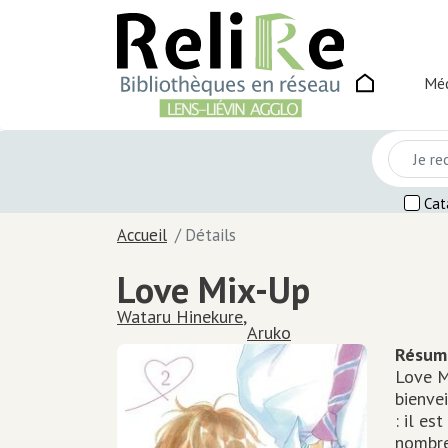
main_menu
Main
logo
Méd
naviga
Cat
Accueil
Détails
Love Mix-Up
Scénariste
Wataru Hinekure
,
Illustrateur
Aruko
Résum
Love M
bienvei
: il es
nombreu