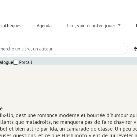
Aller
au
contenu
iathèques
Agenda
Lire, voir, écouter, jouer
principal
tion
alogue
Portail
é
ix-Up, c'est une romance moderne et bourrée d'humour qui,
llants que maladroits, ne manquera pas de faire chavirer vo
t bel et bien attiré par Ida, un camarade de classe. Un peu pe
ses questions, et ce que Hashimoto vient de lui révéler ne 