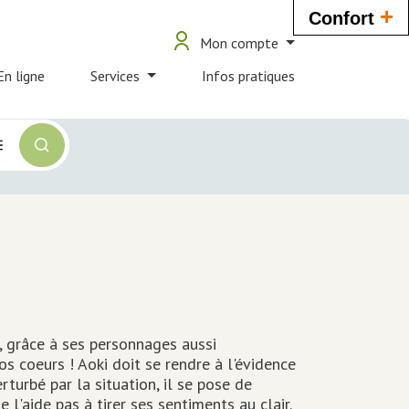
+
Confort
User
user_account
Mon compte
ouverture_bib
account
En ligne
Services
Infos pratiques
menu
 grâce à ses personnages aussi
s coeurs ! Aoki doit se rendre à l'évidence
rturbé par la situation, il se pose de
l'aide pas à tirer ses sentiments au clair.