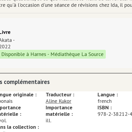
re qu'à l'occasion d'une séance de révisions chez Ida, il pour
Type de support matériel
Livre
Akata
-
2022
Disponible à Harnes - Médiathèque La Source
os complémentaires
ngue originale :
Traducteur :
Langue :
ponais
Aline Kukor
french
portance
Importance
ISBN :
térielle :
matérielle :
978-2-38212-
vol.
ill.
ns la collection :