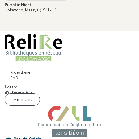
Pumpkin Night
Scénariste
Hokazono, Masaya (1961-....)
AUTRES INFORMATIONS ET MENTIONS LÉGALES
Informations de contact
Corps
Nous écrire
FAQ
Corps
Lettre
d'information
Je m'inscris
Corps