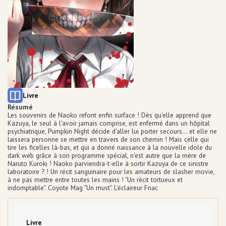
Equipements numériques
Prêt de liseuse
Impression / Photocopie
Ecrivain public
Espaces de travail
Point détente
Equipements bébé
Ludothèque
Grainothèque
Type de support matériel
Livre
Boîtes de retour 24h/24
Résumé
Les souvenirs de Naoko refont enfin surface ! Dès qu'elle apprend que
Portage à domicile
Kazuya, le seul à l'avoir jamais comprise, est enfermé dans un hôpital
Tous les services
psychiatrique, Pumpkin Night décide d'aller lui porter secours... et elle ne
laissera personne se mettre en travers de son chemin ! Mais celle qui
Infos
tire les ficelles là-bas, et qui a donné naissance à la nouvelle idole du
pratiques
dark web grâce à son programme spécial, n'est autre que la mère de
Naruto Kuroki ! Naoko parviendra-t-elle à sortir Kazuya de ce sinistre
laboratoire ? ! Un récit sanguinaire pour les amateurs de slasher movie,
à ne pas mettre entre toutes les mains ! "Un récit tortueux et
indomptable". Coyote Mag "Un must". L'éclaireur Fnac
Type de support matériel
Livre