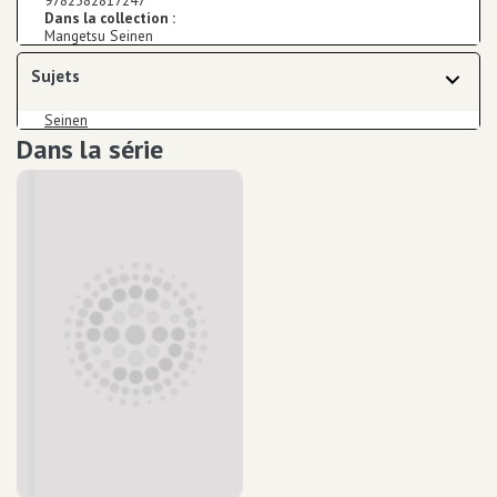
9782382817247
Dans la collection :
Mangetsu Seinen
Sujets
A pour sujet
Seinen
Dans la série