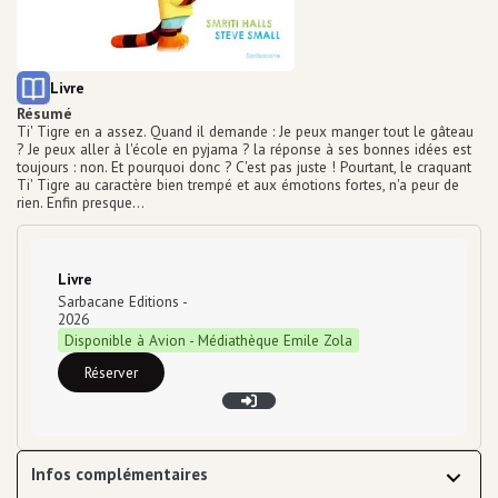
Equipements numériques
Prêt de liseuse
Impression / Photocopie
Ecrivain public
Type de support matériel
Livre
Espaces de travail
Résumé
Ti' Tigre en a assez. Quand il demande : Je peux manger tout le gâteau
Point détente
? Je peux aller à l'école en pyjama ? la réponse à ses bonnes idées est
Equipements bébé
toujours : non. Et pourquoi donc ? C'est pas juste ! Pourtant, le craquant
Ludothèque
Ti' Tigre au caractère bien trempé et aux émotions fortes, n'a peur de
rien. Enfin presque...
Grainothèque
Boîtes de retour 24h/24
Portage à domicile
Type de support matériel
Livre
Tous les services
Sarbacane Editions
-
Infos
2026
pratiques
Disponible à Avion - Médiathèque Emile Zola
Réserver
Infos complémentaires