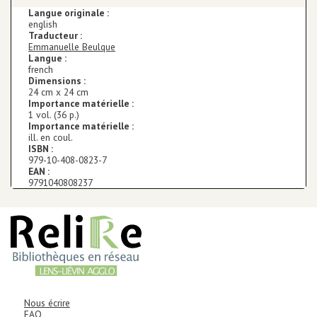
Langue originale :
english
Traducteur :
Emmanuelle Beulque
Langue :
french
Dimensions :
24 cm x 24 cm
Importance matérielle :
1 vol. (36 p.)
Importance matérielle :
ill. en coul.
ISBN :
979-10-408-0823-7
EAN :
9791040808237
AUTRES INFORMATIONS ET MENTIONS LÉGALES
Informations de contact
Corps
Nous écrire
FAQ