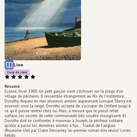
Equipements numériques
Prêt de liseuse
Impression / Photocopie
Ecrivain public
Espaces de travail
Point détente
Equipements bébé
Ludothèque
Grainothèque
Boîtes de retour 24h/24
Type de support matériel
Livre
Portage à domicile
Coup de cœur
Note: 5/5
Tous les services
Résumé
Infos
pratiques
Ecosse, hiver 1900. Un petit garçon vient s'échouer sur la plage d'un
village de pêcheurs. Il ressemble étrangement au fils de l'institutrice,
Dorothy, disparu en mer plusieurs années auparavant. Lorsque Skerry est
enseveli sous la neige, Dorothy accepte de s'occuper de l'enfant jusqu'à
ce qu'il puisse rentrer chez lui. Mais, à mesure que le passé refait
surface, les secrets de cette communauté très soudée resurgissent. Et
Dorothy doit se confronter à nouveau à Joseph, le pêcheur solitaire
qu'elle a passé les dernières années à fuir... Traduit de l'anglais
(Royaume-Uni) par Claire Desserrey "un premier roman très réussi" Livres
hebdo