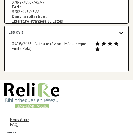
978-2-7096-7457-7
EAN :
9782709674577
Dans la collection :
Littérature étrangère. JC Lattès
Les avis
Note: 5/5
03/06/2026 - Nathalie (Avion - Médiathèque
Emile Zola)
AUTRES INFORMATIONS ET MENTIONS LÉGALES
Informations de contact
Corps
Nous écrire
FAQ
Corps