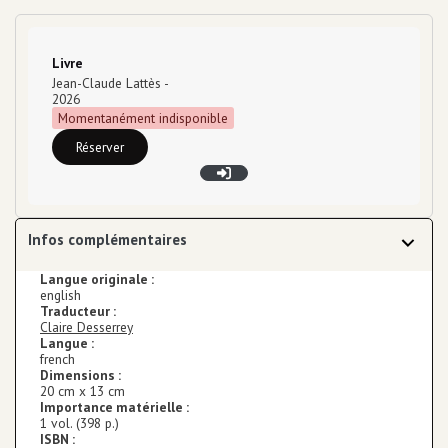
Type de support matériel
Livre
Jean-Claude Lattès
-
2026
Momentanément indisponible
Réserver
Infos complémentaires
Langue originale :
english
Traducteur :
Claire Desserrey
Langue :
french
Dimensions :
20 cm x 13 cm
Importance matérielle :
1 vol. (398 p.)
ISBN :